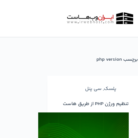
رش
ه
حتوا
برچسب
php version
پلسک
,
سی پنل
تنظیم ورژن PHP از طریق هاست