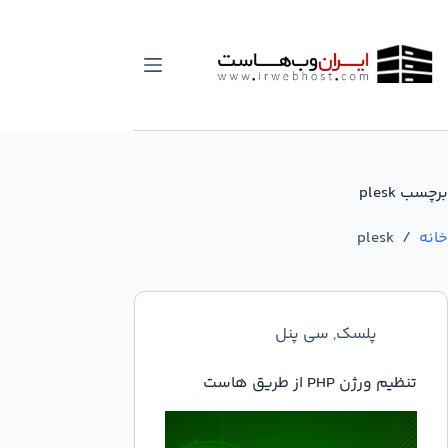
رش
ه
حتوا
برچسب
plesk
خانه
/
plesk
پلسک
,
سی پنل
تنظیم ورژن PHP از طریق هاست