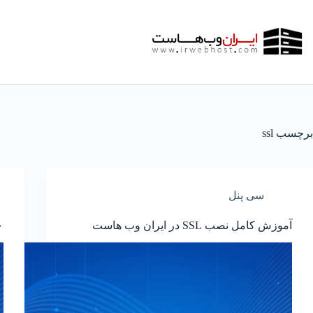
رش
ه
حتوا
برچسب
ssl
سی پنل
آموزش کامل نصب SSL در ایران وب هاست
۱۰ دلیل مه