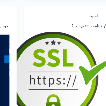
امنیت
اهینامه SSL چیست؟
نحوه ایجاد کد