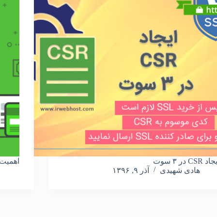
اد CSR در ۳ سوت
اهمیت SSL در موتورهای جس
هادی شهیدی
آذر ۹, ۱۳۹۶