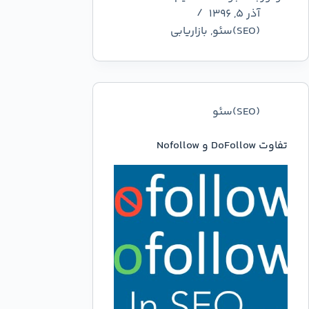
آذر ۵, ۱۳۹۶
(SEO)سئو
,
بازاریابی
(SEO)سئو
تفاوت DoFollow و Nofollow