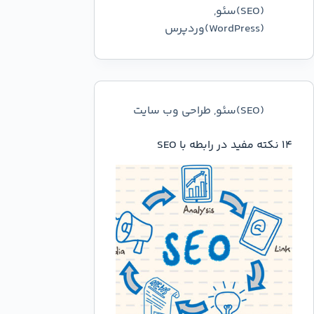
(SEO)سئو
,
(WordPress)وردپرس
(SEO)سئو
,
طراحی وب سایت
14 نکته مفید در رابطه با SEO