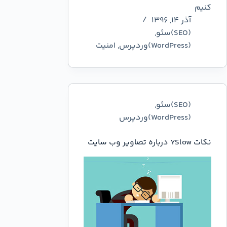
کنیم
آذر ۱۴, ۱۳۹۶
(SEO)سئو
,
(WordPress)وردپرس
,
امنیت
(SEO)سئو
,
(WordPress)وردپرس
نکات YSlow درباره تصاویر وب سایت