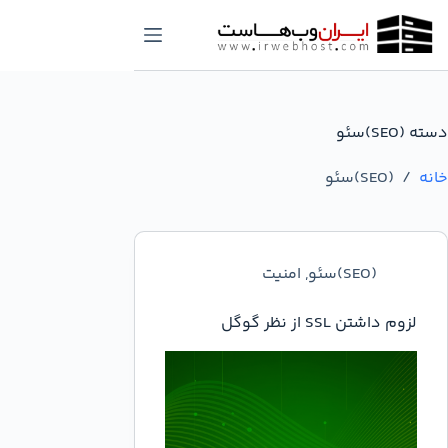
رش
ه
حتوا
دسته
(SEO)سئو
خانه
/
(SEO)سئو
(SEO)سئو
,
امنیت
لزوم داشتن SSL از نظر گوگل